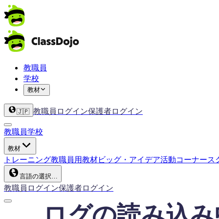
教職員
学校
教材
教職員ログイン
保護者ログイン
🇯🇵
教職員
学校
教材
トレーニング
教職員用教材
ビッグ・アイデア
活動コーナー
ス
言語の選択…
教職員ログイン
保護者ログイン
ログの読み込み