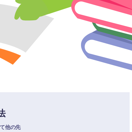
法
して他の先