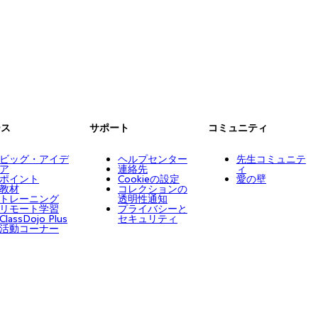
ース
サポート
コミュニティ
ビッグ・アイデ
ヘルプセンター
先生コミュニテ
ア
連絡先
ィ
ポイント
Cookieの設定
愛の壁
教材
コレクションの
トレーニング
透明性通知
リモート学習
プライバシーと
ClassDojo Plus
セキュリティ
活動コーナー