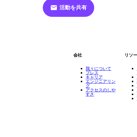
活動を共有
会社
リソ
我々について
プレス
キャリア
エンジニアリン
グ
アクセスのしや
すさ