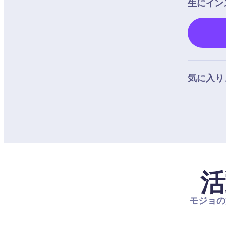
生にイン
気に入り
活
モジョの