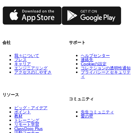
App Store
Google Play
会社
サポート
我々について
ヘルプセンター
プレス
連絡先
キャリア
Cookieの設定
エンジニアリング
コレクションの透明性通知
アクセスのしやすさ
プライバシーとセキュリテ
ィ
リソース
コミュニティ
ビッグ・アイデア
ポイント
先生コミュニティ
教材
愛の壁
トレーニング
リモート学習
ClassDojo Plus
活動コーナー