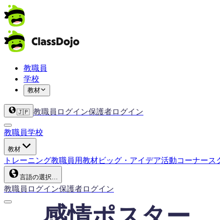
教職員
学校
教材
教職員ログイン
保護者ログイン
🇯🇵
教職員
学校
教材
トレーニング
教職員用教材
ビッグ・アイデア
活動コーナー
ス
言語の選択…
教職員ログイン
保護者ログイン
感情ポスター