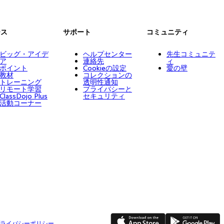
ース
サポート
コミュニティ
ビッグ・アイデ
ヘルプセンター
先生コミュニテ
ア
連絡先
ィ
ポイント
Cookieの設定
愛の壁
教材
コレクションの
トレーニング
透明性通知
リモート学習
プライバシーと
ClassDojo Plus
セキュリティ
活動コーナー
App Store
Google Play
ライバシーポリシー