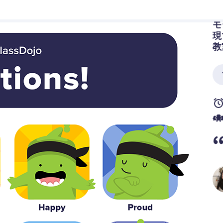
モ
現
教