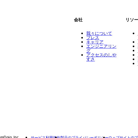
会社
リソ
我々について
プレス
キャリア
エンジニアリン
グ
アクセスのしや
すさ
ssDojo, Inc
サービス利用規約
製品のプライバシーポリシー
ウェブサイトのプ