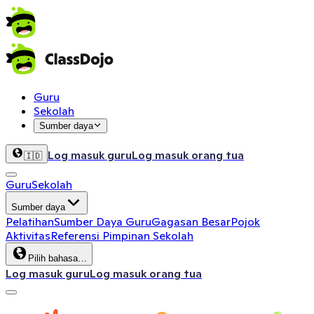
Guru
Sekolah
Sumber daya
Log masuk guru
Log masuk orang tua
🇮🇩
Guru
Sekolah
Sumber daya
Pelatihan
Sumber Daya Guru
Gagasan Besar
Pojok
Aktivitas
Referensi Pimpinan Sekolah
Pilih bahasa…
Log masuk guru
Log masuk orang tua