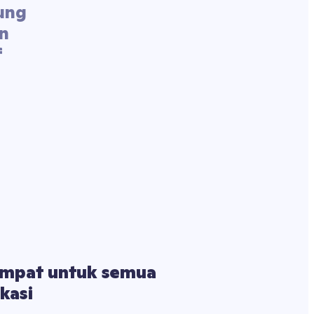
ung
in
f
empat untuk semua 
kasi