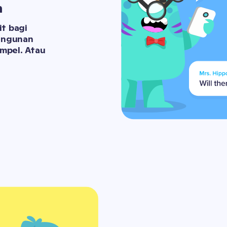
n
t bagi 
angunan 
pel. Atau 