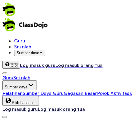
Guru
Sekolah
Sumber daya
Log masuk guru
Log masuk orang tua
🇮🇩
Guru
Sekolah
Sumber daya
Pelatihan
Sumber Daya Guru
Gagasan Besar
Pojok Aktivitas
R
Pilih bahasa…
Log masuk guru
Log masuk orang tua