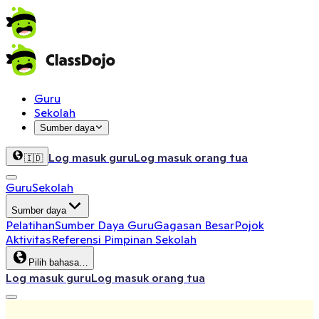
Guru
Sekolah
Sumber daya
Log masuk guru
Log masuk orang tua
🇮🇩
Guru
Sekolah
Sumber daya
Pelatihan
Sumber Daya Guru
Gagasan Besar
Pojok
Aktivitas
Referensi Pimpinan Sekolah
Pilih bahasa…
Log masuk guru
Log masuk orang tua