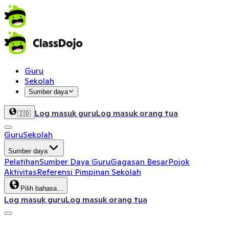
Guru
Sekolah
Sumber daya
Log masuk guru
Log masuk orang tua
🇮🇩
Guru
Sekolah
Sumber daya
Pelatihan
Sumber Daya Guru
Gagasan Besar
Pojok
Aktivitas
Referensi Pimpinan Sekolah
Pilih bahasa…
Log masuk guru
Log masuk orang tua