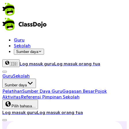
Guru
Sekolah
Sumber daya
Log masuk guru
Log masuk orang tua
🇮🇩
Guru
Sekolah
Sumber daya
Pelatihan
Sumber Daya Guru
Gagasan Besar
Pojok
Aktivitas
Referensi Pimpinan Sekolah
Pilih bahasa…
Log masuk guru
Log masuk orang tua