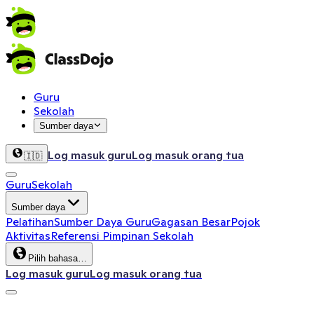
Guru
Sekolah
Sumber daya
Log masuk guru
Log masuk orang tua
🇮🇩
Guru
Sekolah
Sumber daya
Pelatihan
Sumber Daya Guru
Gagasan Besar
Pojok
Aktivitas
Referensi Pimpinan Sekolah
Pilih bahasa…
Log masuk guru
Log masuk orang tua