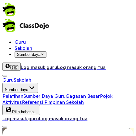
Guru
Sekolah
Sumber daya
Log masuk guru
Log masuk orang tua
🇮🇩
Guru
Sekolah
Sumber daya
Pelatihan
Sumber Daya Guru
Gagasan Besar
Pojok
Aktivitas
Referensi Pimpinan Sekolah
Pilih bahasa…
Log masuk guru
Log masuk orang tua