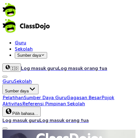
Guru
Sekolah
Sumber daya
Log masuk guru
Log masuk orang tua
🇮🇩
Guru
Sekolah
Sumber daya
Pelatihan
Sumber Daya Guru
Gagasan Besar
Pojok
Aktivitas
Referensi Pimpinan Sekolah
Pilih bahasa…
Log masuk guru
Log masuk orang tua