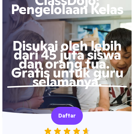
ClassDojo:
Pengelolaan Kelas
Disukai oleh lebih
dari 45 juta siswa
dan orang tua.
Gratis untuk guru
selamanya.
Daftar