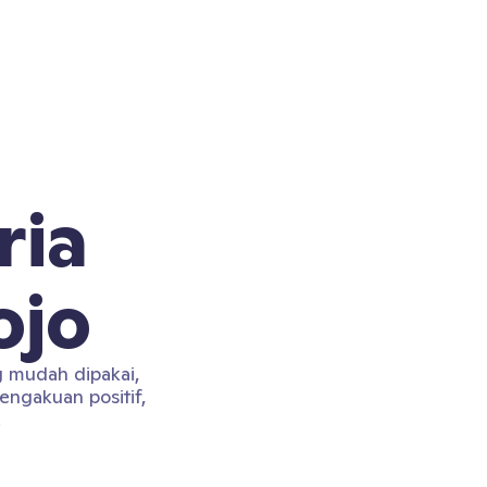
ria
ojo
g mudah dipakai,
engakuan positif,
.