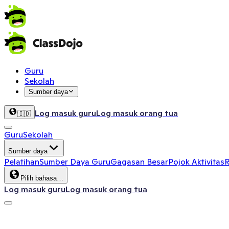
Guru
Sekolah
Sumber daya
Log masuk guru
Log masuk orang tua
🇮🇩
Guru
Sekolah
Sumber daya
Pelatihan
Sumber Daya Guru
Gagasan Besar
Pojok Aktivitas
R
Pilih bahasa…
Log masuk guru
Log masuk orang tua