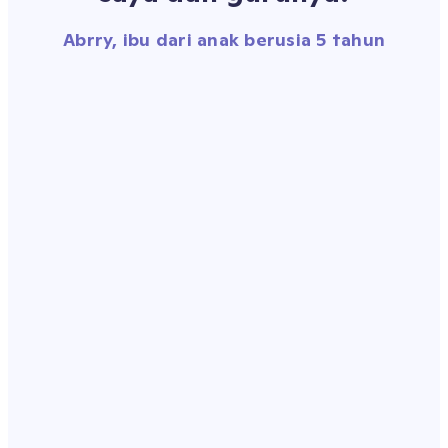
Abrry, ibu dari anak berusia 5 tahun
Anda pasti tahu rasanya
saat bertanya kepada
anak Anda, "Tadi belajar
apa di sekolah?"... Nah,
dengan aplikasi ini guru
dapat memberi tahu Anda
apa yang sedang sang
anak pelajari.
TASSFABS, ulasan bintang lima
Sangat membantu untuk