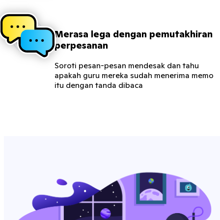
Merasa lega dengan pemutakhiran
perpesanan
Soroti pesan-pesan mendesak dan tahu
apakah guru mereka sudah menerima memo
itu dengan tanda dibaca