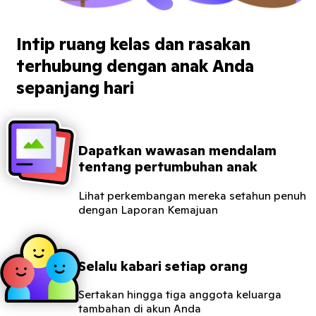
Intip ruang kelas dan rasakan
terhubung dengan anak Anda
sepanjang hari
Dapatkan wawasan mendalam
tentang pertumbuhan anak
Lihat perkembangan mereka setahun penuh
dengan Laporan Kemajuan
Selalu kabari setiap orang
Sertakan hingga tiga anggota keluarga
tambahan di akun Anda