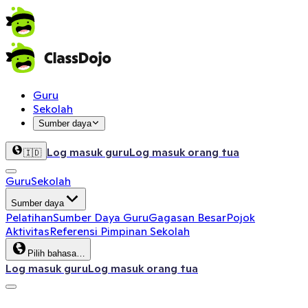
Guru
Sekolah
Sumber daya
Log masuk guru
Log masuk orang tua
🇮🇩
Guru
Sekolah
Sumber daya
Pelatihan
Sumber Daya Guru
Gagasan Besar
Pojok
Aktivitas
Referensi Pimpinan Sekolah
Pilih bahasa…
Log masuk guru
Log masuk orang tua
ClassDojo App