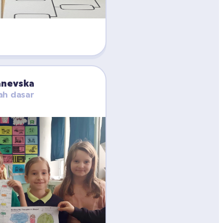
anevska
ah dasar