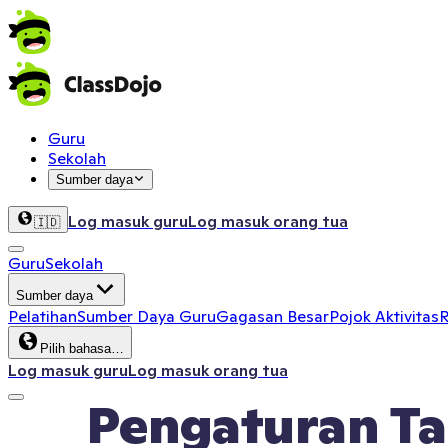
Guru
Sekolah
Sumber daya
Log masuk guru
Log masuk orang tua
🇮🇩
Guru
Sekolah
Sumber daya
Pelatihan
Sumber Daya Guru
Gagasan Besar
Pojok Aktivitas
R
Pilih bahasa…
Log masuk guru
Log masuk orang tua
Pengaturan Ta