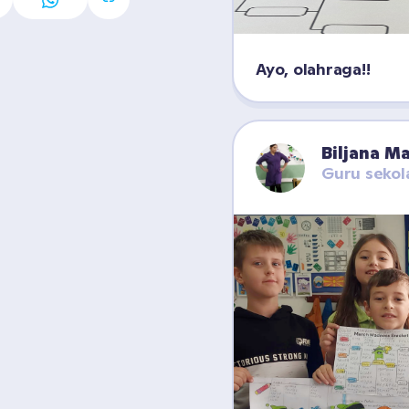
Ayo, olahraga!!
Biljana M
Guru sekol