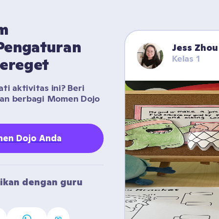
m 
engaturan 
Jess Zhou
Kelas 1
Gereget
 aktivitas ini? Beri 
gan berbagi Momen Dojo 
en Dojo Anda
ikan dengan guru 