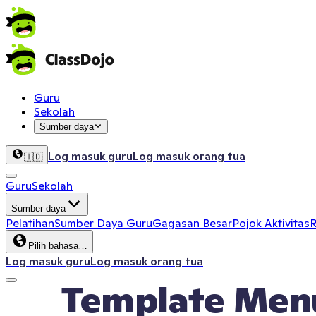
Guru
Sekolah
Sumber daya
Log masuk guru
Log masuk orang tua
🇮🇩
Guru
Sekolah
Sumber daya
Pelatihan
Sumber Daya Guru
Gagasan Besar
Pojok Aktivitas
R
Pilih bahasa…
Log masuk guru
Log masuk orang tua
Template Menul