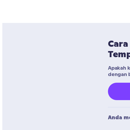
Cara
Temp
Apakah ke
dengan b
Anda me