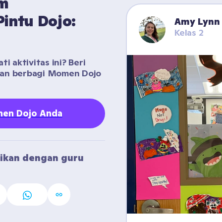
m 
ntu Dojo: 
Amy Lynn
Kelas 2
n
 aktivitas ini? Beri 
gan berbagi Momen Dojo 
en Dojo Anda
ikan dengan guru 