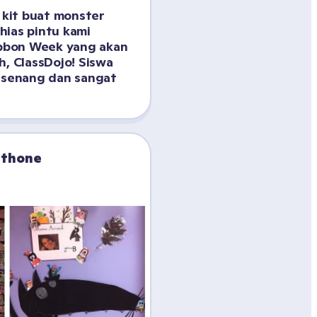
it buat monster 
ias pintu kami 
bon Week yang akan 
, ClassDojo! Siswa 
 senang dan sangat 
nthone