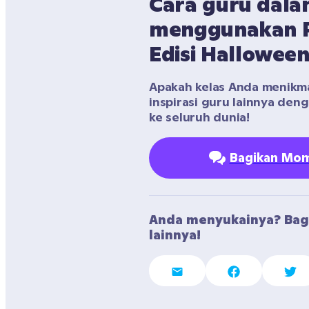
Cara guru dala
menggunakan Pi
Edisi Hallowee
Apakah kelas Anda menikmati
inspirasi guru lainnya den
ke seluruh dunia!
Bagikan Mom
Anda menyukainya? Bag
lainnya!