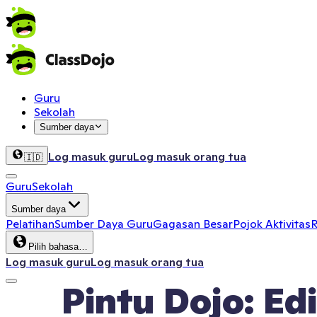
Guru
Sekolah
Sumber daya
Log masuk guru
Log masuk orang tua
🇮🇩
Guru
Sekolah
Sumber daya
Pelatihan
Sumber Daya Guru
Gagasan Besar
Pojok Aktivitas
R
Pilih bahasa…
Log masuk guru
Log masuk orang tua
Pintu Dojo: Ed