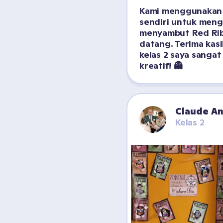
Kami menggunakan k
sendiri untuk mengh
menyambut Red Rib
datang. Terima kasih
kelas 2 saya sangat
kreatif! 👻
Claude A
Kelas 2