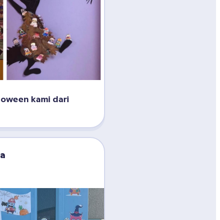
loween kami dari 
za