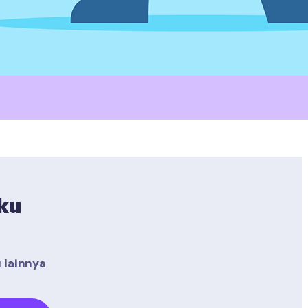
u 
lainnya 