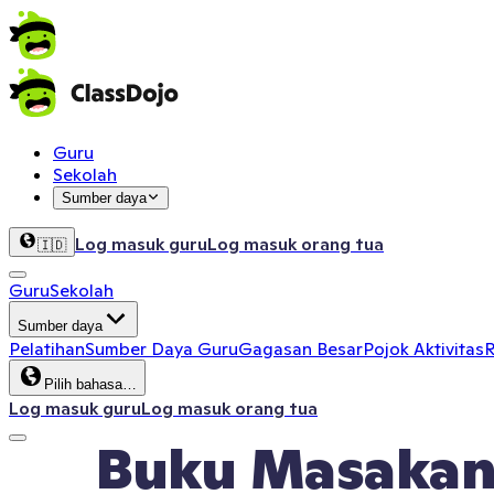
Guru
Sekolah
Sumber daya
Log masuk guru
Log masuk orang tua
🇮🇩
Guru
Sekolah
Sumber daya
Pelatihan
Sumber Daya Guru
Gagasan Besar
Pojok Aktivitas
R
Pilih bahasa…
Log masuk guru
Log masuk orang tua
Buku Masakan