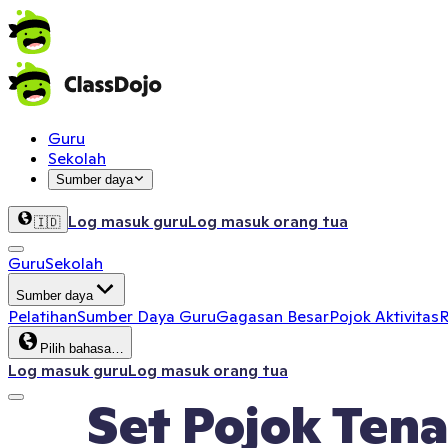
Guru
Sekolah
Sumber daya
Log masuk guru
Log masuk orang tua
🇮🇩
Guru
Sekolah
Sumber daya
Pelatihan
Sumber Daya Guru
Gagasan Besar
Pojok Aktivitas
R
Pilih bahasa…
Log masuk guru
Log masuk orang tua
Set Pojok Ten