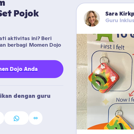
m 
t Pojok 
Sara Kirk
Guru Inklus
 aktivitas ini? Beri 
gan berbagi Momen Dojo 
en Dojo Anda
ikan dengan guru 