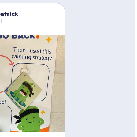
patrick
i