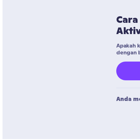
Cara
Aktiv
Apakah ke
dengan b
Anda me