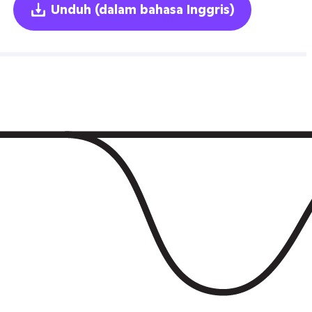
Unduh
(dalam bahasa Inggris)