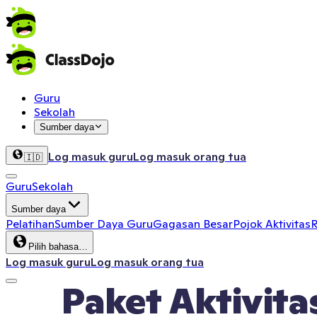
Guru
Sekolah
Sumber daya
Log masuk guru
Log masuk orang tua
🇮🇩
Guru
Sekolah
Sumber daya
Pelatihan
Sumber Daya Guru
Gagasan Besar
Pojok Aktivitas
R
Pilih bahasa…
Log masuk guru
Log masuk orang tua
Paket Aktivitas