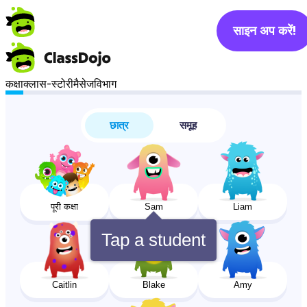
साइन अप करें!
कक्षा
क्लास-स्टोरी
मैसेज
विभाग
छात्र
समूह
पूरी कक्षा
Sam
Liam
Tap a student
Caitlin
Blake
Amy