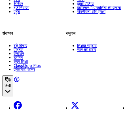
कैरियर
कुकी सेटिंग्स
इंजीनियरिंग
कलेक्शन में पारदर्शिता की सूचना
पहुँच
गोपनीयता और सुरक्षा
संसाधन
समुदाय
बड़े विचार
शिक्षक समुदाय
पॉइंट्स
प्यार की दीवार
संसाधन
ट्रेनिंग
सुदूर शिक्षा
ClassDojo Plus
ऐक्टिविटी कॉर्नर
हिन्दी
Facebook
X