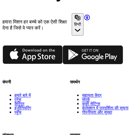
हमारा मिशन हर बच्चे को एक ऐसी शिक्षा
हिन्दी
देना है जिसे वे प्यार करें।
App Store
Google Play
कंपनी
समर्थन
हमारे बारे में
सहायता केंद्र
प्रेस
संपर्क
कैरियर
कुकी सेटिंग्स
इंजीनियरिंग
कलेक्शन में पारदर्शिता की सूचना
पहुँच
गोपनीयता और सुरक्षा
संसाधन
समुदाय