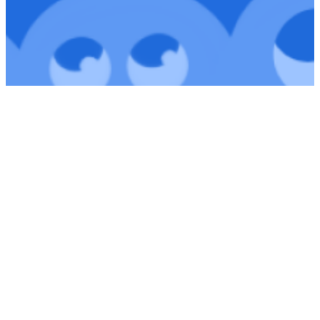
ClassDojo