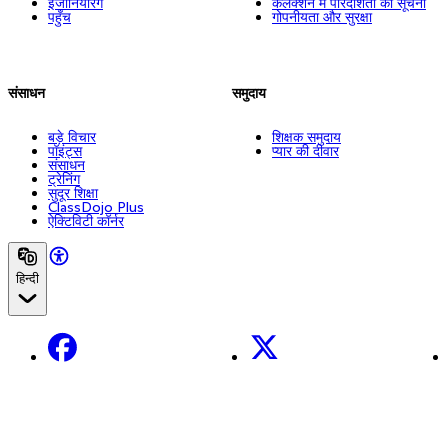
इंजीनियरिंग
कलेक्शन में पारदर्शिता की सूचना
पहुँच
गोपनीयता और सुरक्षा
संसाधन
समुदाय
बड़े विचार
शिक्षक समुदाय
पॉइंट्स
प्यार की दीवार
संसाधन
ट्रेनिंग
सुदूर शिक्षा
ClassDojo Plus
ऐक्टिविटी कॉर्नर
हिन्दी
Facebook
X