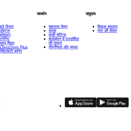
समर्थन
समुदाय
बड़े विचार
सहायता केंद्र
शिक्षक समुदाय
पॉइंट्स
संपर्क
प्यार की दीवार
संसाधन
कुकी सेटिंग्स
ट्रेनिंग
कलेक्शन में पारदर्शिता
सुदूर शिक्षा
की सूचना
ClassDojo Plus
गोपनीयता और सुरक्षा
ऐक्टिविटी कॉर्नर
App Store
Google Play
ि