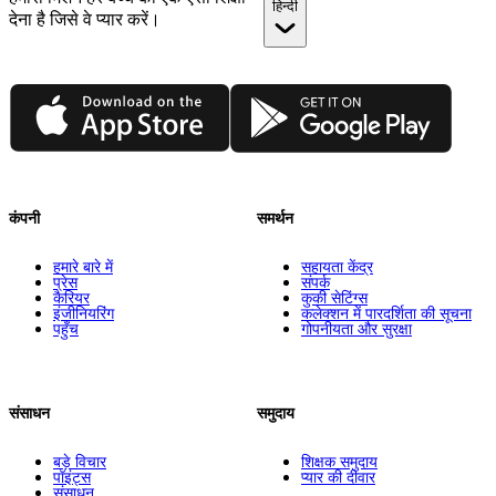
हिन्दी
देना है जिसे वे प्यार करें।
App Store
Google Play
कंपनी
समर्थन
हमारे बारे में
सहायता केंद्र
प्रेस
संपर्क
कैरियर
कुकी सेटिंग्स
इंजीनियरिंग
कलेक्शन में पारदर्शिता की सूचना
पहुँच
गोपनीयता और सुरक्षा
संसाधन
समुदाय
बड़े विचार
शिक्षक समुदाय
पॉइंट्स
प्यार की दीवार
संसाधन