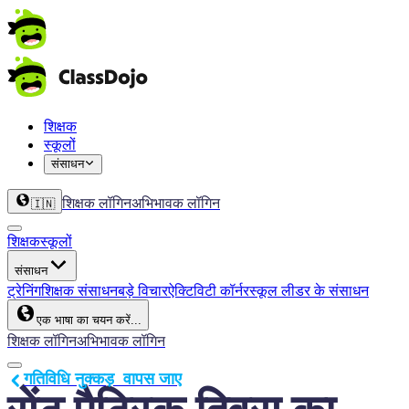
शिक्षक
स्कूलों
संसाधन
शिक्षक लॉगिन
अभिभावक लॉगिन
🇮🇳
शिक्षक
स्कूलों
संसाधन
ट्रेनिंग
शिक्षक संसाधन
बड़े विचार
ऐक्टिविटी कॉर्नर
स्कूल लीडर के संसाधन
एक भाषा का चयन करें...
शिक्षक लॉगिन
अभिभावक लॉगिन
गतिविधि नुक्कड़  वापस जाए