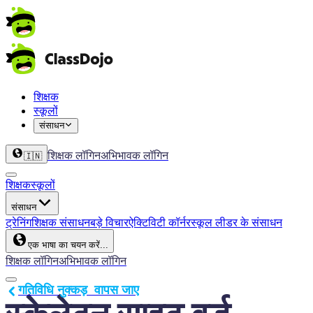
शिक्षक
स्कूलों
संसाधन
शिक्षक लॉगिन
अभिभावक लॉगिन
🇮🇳
शिक्षक
स्कूलों
संसाधन
ट्रेनिंग
शिक्षक संसाधन
बड़े विचार
ऐक्टिविटी कॉर्नर
स्कूल लीडर के संसाधन
एक भाषा का चयन करें...
शिक्षक लॉगिन
अभिभावक लॉगिन
गतिविधि नुक्कड़  वापस जाए