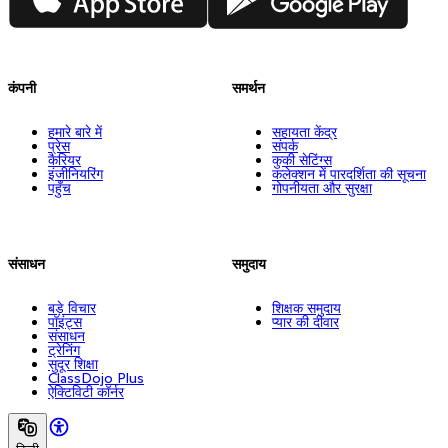
कंपनी
समर्थन
हमारे बारे में
सहायता केंद्र
प्रेस
संपर्क
कैरियर
कुकी सेटिंग्स
इंजीनियरिंग
कलेक्शन में पारदर्शिता की सूचना
पहुँच
गोपनीयता और सुरक्षा
संसाधन
समुदाय
बड़े विचार
शिक्षक समुदाय
पॉइंट्स
प्यार की दीवार
संसाधन
ट्रेनिंग
सुदूर शिक्षा
ClassDojo Plus
ऐक्टिविटी कॉर्नर