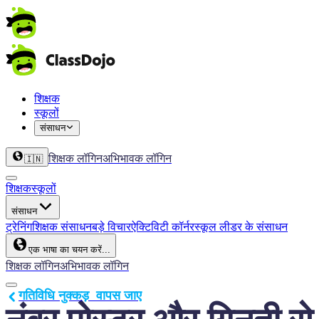
शिक्षक
स्कूलों
संसाधन
शिक्षक लॉगिन
अभिभावक लॉगिन
🇮🇳
शिक्षक
स्कूलों
संसाधन
ट्रेनिंग
शिक्षक संसाधन
बड़े विचार
ऐक्टिविटी कॉर्नर
स्कूल लीडर के संसाधन
एक भाषा का चयन करें...
शिक्षक लॉगिन
अभिभावक लॉगिन
गतिविधि नुक्कड़  वापस जाए