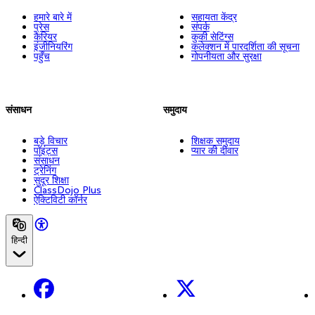
हमारे बारे में
सहायता केंद्र
प्रेस
संपर्क
कैरियर
कुकी सेटिंग्स
इंजीनियरिंग
कलेक्शन में पारदर्शिता की सूचना
पहुँच
गोपनीयता और सुरक्षा
संसाधन
समुदाय
बड़े विचार
शिक्षक समुदाय
पॉइंट्स
प्यार की दीवार
संसाधन
ट्रेनिंग
सुदूर शिक्षा
ClassDojo Plus
ऐक्टिविटी कॉर्नर
हिन्दी
Facebook
X