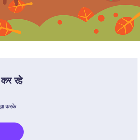
कर रहे 
झा करके 