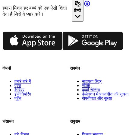
हमारा मिशन हर बच्चे को एक ऐसी शिक्षा
हिन्दी
देना है जिसे वे प्यार करें।
App Store
Google Play
कंपनी
समर्थन
हमारे बारे में
सहायता केंद्र
प्रेस
संपर्क
कैरियर
कुकी सेटिंग्स
इंजीनियरिंग
कलेक्शन में पारदर्शिता की सूचना
पहुँच
गोपनीयता और सुरक्षा
संसाधन
समुदाय
बड़े विचार
शिक्षक समुदाय