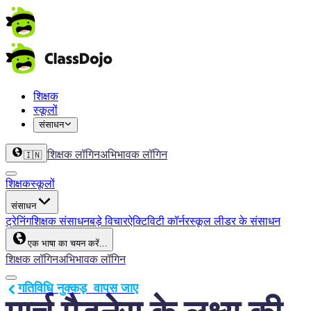
शिक्षक
स्कूलों
संसाधन
शिक्षक लॉगिन
अभिभावक लॉगिन
🇮🇳
शिक्षक
स्कूलों
संसाधन
ट्रेनिंग
शिक्षक संसाधन
बड़े विचार
ऐक्टिविटी कॉर्नर
स्कूल लीडर के संसाधन
एक भाषा का चयन करें...
शिक्षक लॉगिन
अभिभावक लॉगिन
गतिविधि नुक्कड़  वापस जाए