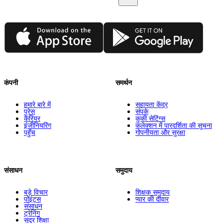
App Store
Google Play
कंपनी
समर्थन
हमारे बारे में
सहायता केंद्र
प्रेस
संपर्क
कैरियर
कुकी सेटिंग्स
इंजीनियरिंग
कलेक्शन में पारदर्शिता की सूचना
पहुँच
गोपनीयता और सुरक्षा
संसाधन
समुदाय
बड़े विचार
शिक्षक समुदाय
पॉइंट्स
प्यार की दीवार
संसाधन
ट्रेनिंग
सुदूर शिक्षा