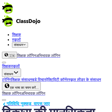
शिक्षक
स्कूलों
संसाधन
शिक्षक लॉगिन
अभिभावक लॉगिन
🇮🇳
शिक्षक
स्कूलों
संसाधन
ट्रेनिंग
शिक्षक संसाधन
बड़े विचार
ऐक्टिविटी कॉर्नर
स्कूल लीडर के संसाधन
एक भाषा का चयन करें...
शिक्षक लॉगिन
अभिभावक लॉगिन
गतिविधि नुक्कड़  वापस जाए