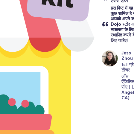
उससे ऊपर 
इस किट में वह
कुछ शामिल है ज
आपको अपने कक्
Dojo स्टोर को
सफलता के लिए
स्थापित करने क
लिए चाहिए!
Jess 
Zhou
1st ग्रे
टीचर
लॉस 
ऐंजिलिस
सीए ( 
Angele
CA)