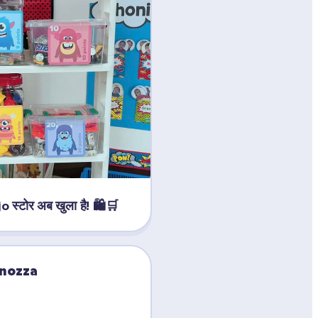
o स्टोर अब खुला है! 🛍️🛒
inozza