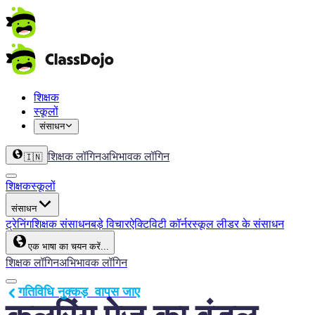
शिक्षक
स्कूलों
संसाधन
शिक्षक लॉगिन
अभिभावक लॉगिन
🇮🇳
शिक्षक
स्कूलों
संसाधन
ट्रेनिंग
शिक्षक संसाधन
बड़े विचार
ऐक्टिविटी कॉर्नर
स्कूल लीडर के संसाधन
एक भाषा का चयन करें...
शिक्षक लॉगिन
अभिभावक लॉगिन
गतिविधि नुक्कड़  वापस जाए