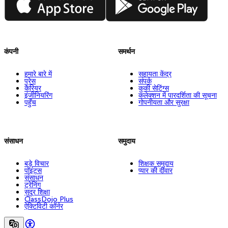
कंपनी
समर्थन
हमारे बारे में
सहायता केंद्र
प्रेस
संपर्क
कैरियर
कुकी सेटिंग्स
इंजीनियरिंग
कलेक्शन में पारदर्शिता की सूचना
पहुँच
गोपनीयता और सुरक्षा
संसाधन
समुदाय
बड़े विचार
शिक्षक समुदाय
पॉइंट्स
प्यार की दीवार
संसाधन
ट्रेनिंग
सुदूर शिक्षा
ClassDojo Plus
ऐक्टिविटी कॉर्नर