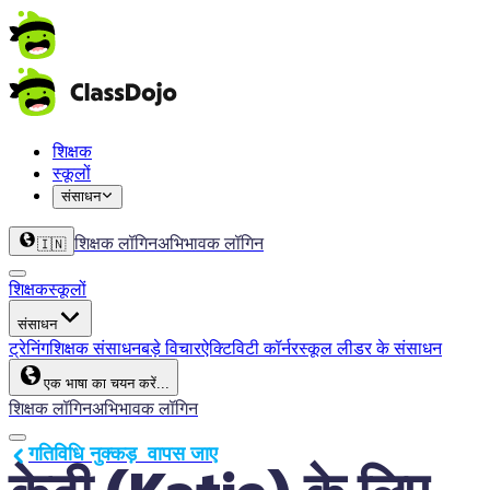
शिक्षक
स्कूलों
संसाधन
शिक्षक लॉगिन
अभिभावक लॉगिन
🇮🇳
शिक्षक
स्कूलों
संसाधन
ट्रेनिंग
शिक्षक संसाधन
बड़े विचार
ऐक्टिविटी कॉर्नर
स्कूल लीडर के संसाधन
एक भाषा का चयन करें...
शिक्षक लॉगिन
अभिभावक लॉगिन
गतिविधि नुक्कड़  वापस जाए