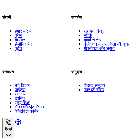
कंपनी
समर्थन
हमारे बारे में
सहायता केंद्र
प्रेस
संपर्क
कैरियर
कुकी सेटिंग्स
इंजीनियरिंग
कलेक्शन में पारदर्शिता की सूचना
पहुँच
गोपनीयता और सुरक्षा
संसाधन
समुदाय
बड़े विचार
शिक्षक समुदाय
पॉइंट्स
प्यार की दीवार
संसाधन
ट्रेनिंग
सुदूर शिक्षा
ClassDojo Plus
ऐक्टिविटी कॉर्नर
हिन्दी