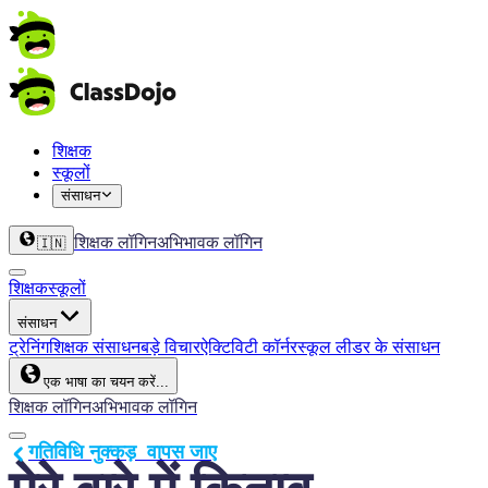
शिक्षक
स्कूलों
संसाधन
शिक्षक लॉगिन
अभिभावक लॉगिन
🇮🇳
शिक्षक
स्कूलों
संसाधन
ट्रेनिंग
शिक्षक संसाधन
बड़े विचार
ऐक्टिविटी कॉर्नर
स्कूल लीडर के संसाधन
एक भाषा का चयन करें...
शिक्षक लॉगिन
अभिभावक लॉगिन
गतिविधि नुक्कड़  वापस जाए