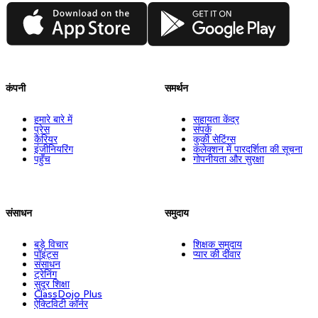
App Store
Google Play
कंपनी
समर्थन
हमारे बारे में
सहायता केंद्र
प्रेस
संपर्क
कैरियर
कुकी सेटिंग्स
इंजीनियरिंग
कलेक्शन में पारदर्शिता की सूचना
पहुँच
गोपनीयता और सुरक्षा
संसाधन
समुदाय
बड़े विचार
शिक्षक समुदाय
पॉइंट्स
प्यार की दीवार
संसाधन
ट्रेनिंग
सुदूर शिक्षा
ClassDojo Plus
ऐक्टिविटी कॉर्नर