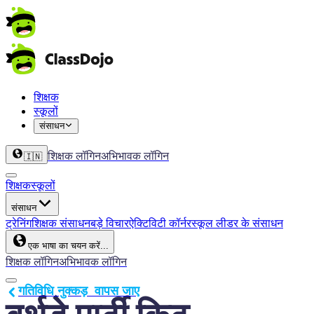
शिक्षक
स्कूलों
संसाधन
शिक्षक लॉगिन
अभिभावक लॉगिन
🇮🇳
शिक्षक
स्कूलों
संसाधन
ट्रेनिंग
शिक्षक संसाधन
बड़े विचार
ऐक्टिविटी कॉर्नर
स्कूल लीडर के संसाधन
एक भाषा का चयन करें...
शिक्षक लॉगिन
अभिभावक लॉगिन
गतिविधि नुक्कड़  वापस जाए