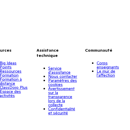
urces
Assistance
Communauté
technique
Big Ideas
Corps
Points
enseignants
Service
Ressources
Le mur de
d'assistance
Formation
l'affection
Nous contacter
Formation à
Paramètres des
distance
cookies
ClassDojo Plus
Avertissement
Espace des
sur la
activités
transparence
lors de la
collecte
Confidentialité
et sécurité