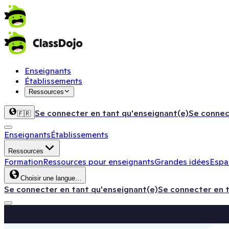
Enseignants
Établissements
Ressources
Se connecter en tant qu'enseignant(e)
Se connec
🇫🇷
Enseignants
Établissements
Ressources
Formation
Ressources pour enseignants
Grandes idées
Espac
Choisir une langue…
Se connecter en tant qu'enseignant(e)
Se connecter en 