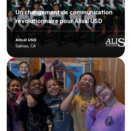
Un changement de communication
révolutionnaire pour Alisal USD
Alisal USD
Salinas, CA
Explore
Alisal USD
's story