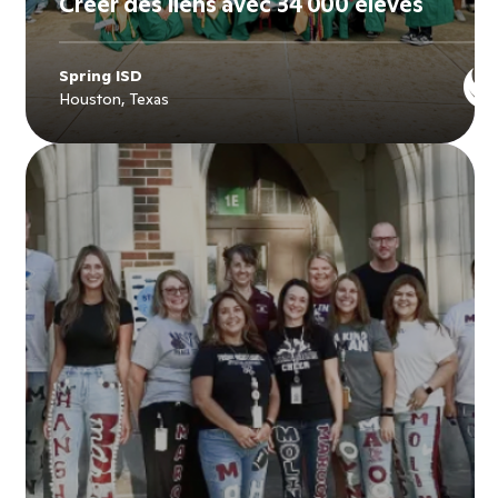
Créer des liens avec 34 000 élèves
Spring ISD
Houston, Texas
Explore
Spring ISD
's story