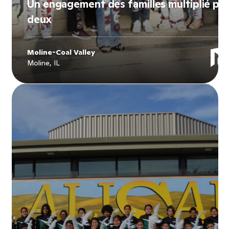
Un engagement des familles multiplié par
deux
Moline-Coal Valley
Moline, IL
Explore
Moline-Coal Valley
's story