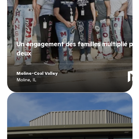
Un engagement des familles multiplié par
deux
Moline-Coal Valley
Moline, IL
Explore
Moline-Coal Valley
's story