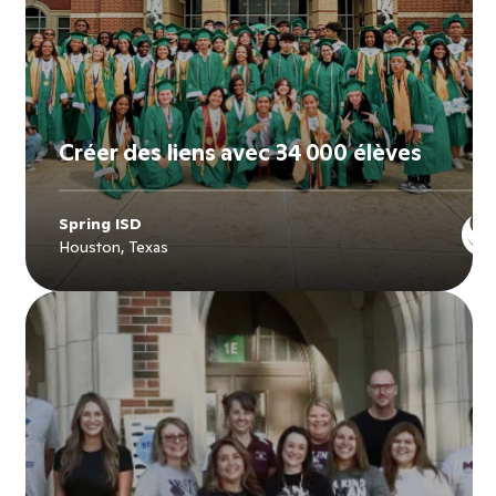
Créer des liens avec 34 000 élèves
Spring ISD
Houston, Texas
Explore
Spring ISD
's story