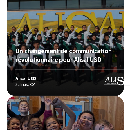
Un changement de communication
révolutionnaire pour Alisal USD
Alisal USD
Salinas, CA
Explore
Alisal USD
's story