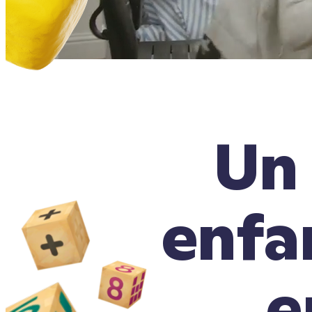
Un
enfa
e