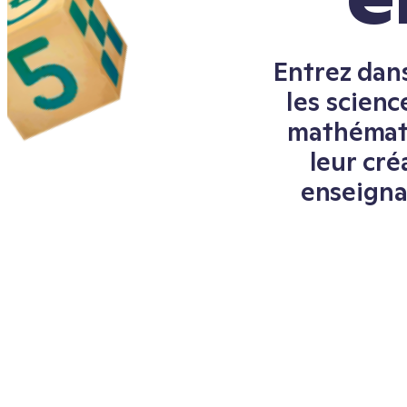
Entrez dan
les scienc
mathémati
leur cré
enseignan