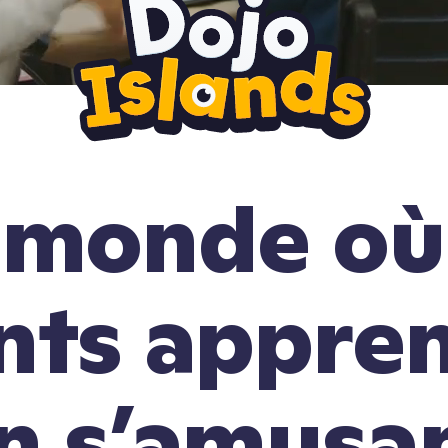
 monde où 
nts appre
n s’amusa