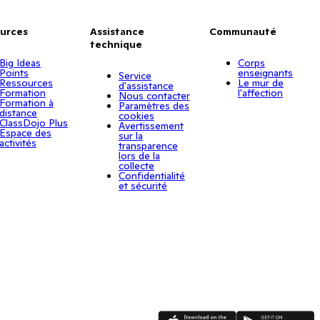
urces
Assistance
Communauté
technique
Big Ideas
Corps
Points
enseignants
Service
Ressources
Le mur de
d'assistance
Formation
l'affection
Nous contacter
Formation à
Paramètres des
distance
cookies
ClassDojo Plus
Avertissement
Espace des
sur la
activités
transparence
lors de la
collecte
Confidentialité
et sécurité
App Store
Google Play