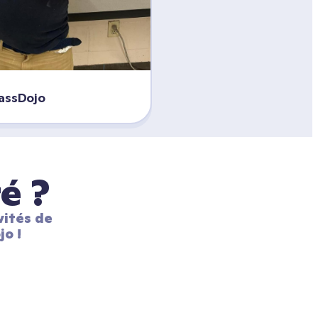
lassDojo
é ?
ités de 
jo !