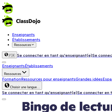
Enseignants
Établissements
Ressources
Se connecter en tant qu'enseignant(e)
Se connec
🇫🇷
Enseignants
Établissements
Ressources
Formation
Ressources pour enseignants
Grandes idées
Espac
Choisir une langue…
Se connecter en tant qu'enseignant(e)
Se connecter en 
Bingo de lectu