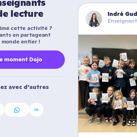
seignants 
de lecture
Indrė Gu
Enseignant
imé cette activité ? 
nants en partageant 
 monde entier !
re moment Dojo
ez avec d'autres 