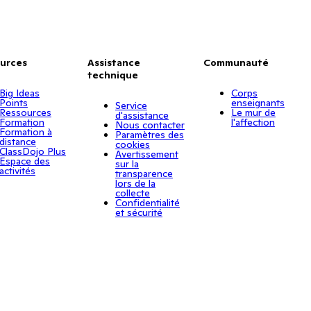
urces
Assistance
Communauté
technique
Big Ideas
Corps
Points
enseignants
Service
Ressources
Le mur de
d'assistance
Formation
l'affection
Nous contacter
Formation à
Paramètres des
distance
cookies
ClassDojo Plus
Avertissement
Espace des
sur la
activités
transparence
lors de la
collecte
Confidentialité
et sécurité