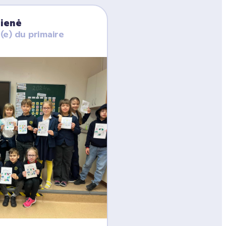
dienė
(e) du primaire