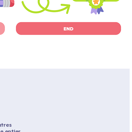
tres 
 entier 