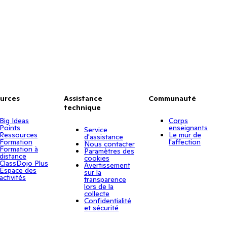
urces
Assistance
Communauté
technique
Big Ideas
Corps
Points
enseignants
Service
Ressources
Le mur de
d'assistance
Formation
l'affection
Nous contacter
Formation à
Paramètres des
distance
cookies
ClassDojo Plus
Avertissement
Espace des
sur la
activités
transparence
lors de la
collecte
Confidentialité
et sécurité