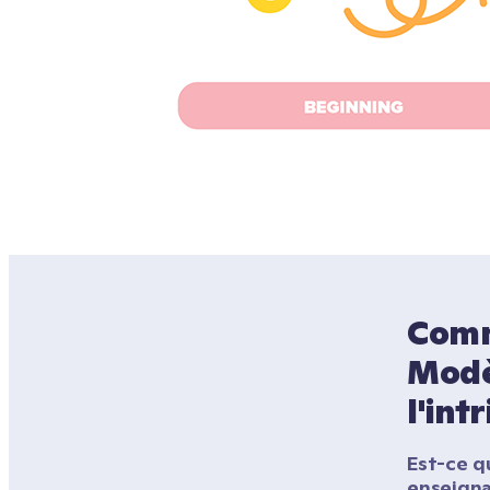
Comme
Modèl
l'int
Est-ce qu
enseigna