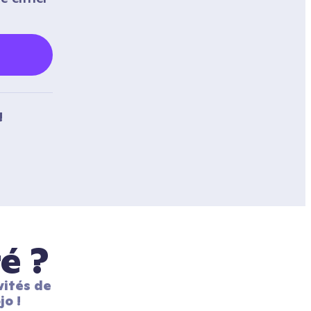
!
é ?
ités de 
jo !