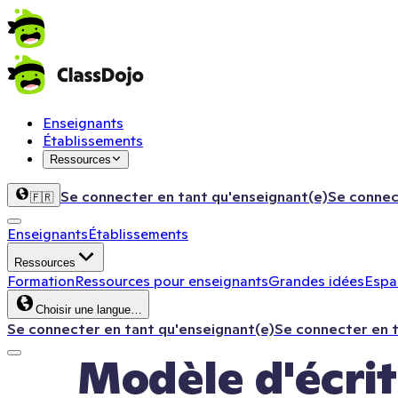
Enseignants
Établissements
Ressources
Se connecter en tant qu'enseignant(e)
Se connec
🇫🇷
Enseignants
Établissements
Ressources
Formation
Ressources pour enseignants
Grandes idées
Espac
Choisir une langue…
Se connecter en tant qu'enseignant(e)
Se connecter en 
Modèle d'écritu