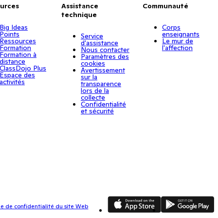
urces
Assistance
Communauté
technique
Big Ideas
Corps
Points
enseignants
Service
Ressources
Le mur de
d'assistance
Formation
l'affection
Nous contacter
Formation à
Paramètres des
distance
cookies
ClassDojo Plus
Avertissement
Espace des
sur la
activités
transparence
lors de la
collecte
Confidentialité
et sécurité
App Store
Google Play
ue de confidentialité du site Web