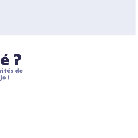
é ?
ités de 
jo !