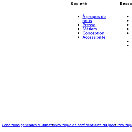
Société
Resso
À propos de
nous
Presse
Métiers
Conception
Accessibilité
Conditions générales d'utilisation
Politique de confidentialité du produit
Politiq