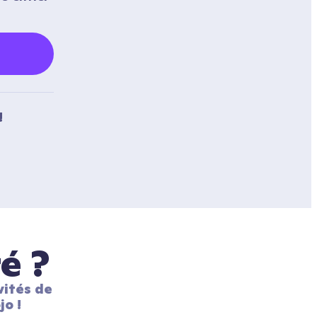
!
é ?
ités de 
jo !