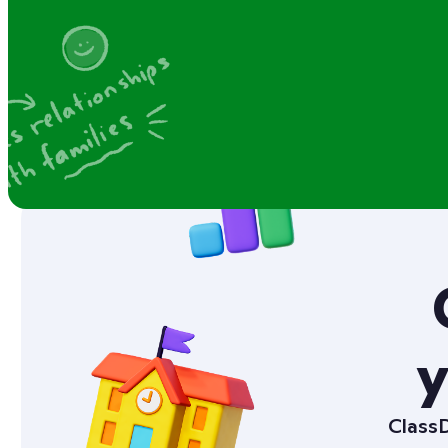
Et l
y
ClassD