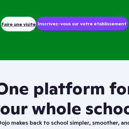
e meilleur : c’est toujours gratuit pou
écoles.
Inscrivez-vous sur votre établissement
Faire une visite
One platform fo
our whole scho
ojo makes back to school simpler, smoother, a