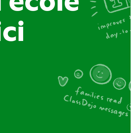
’école
ci
Sound on
ole qui
lles,
a joie à