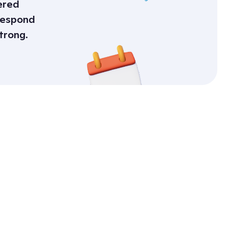
ered
 respond
trong.