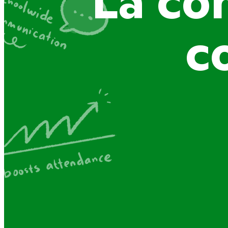
La co
c
Joigne
util
stimule