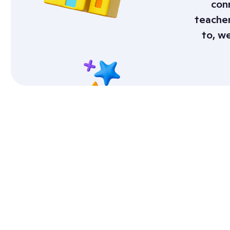
con
teacher
to, w