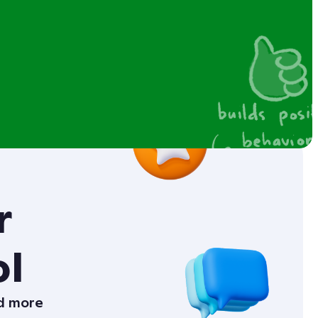
r les
r
ol
nd more