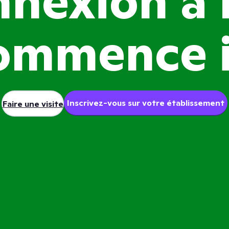
nnexion à l
ommence i
Inscrivez-vous sur votre établissement
Faire une visite
z-vous aux milliers de directions d’éc
isent ClassDojo pour mobiliser les fami
r la réussite des élèves et redonner de l
l’enseignement.