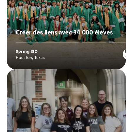
Créer des liens avec 34 000 élèves
Spring ISD
Houston, Texas
Explore
Spring ISD
's story