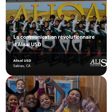
La communication révolutionnaire
d’Alisal USD
Alisal USD
Salinas, CA
Explore
Alisal USD
's story