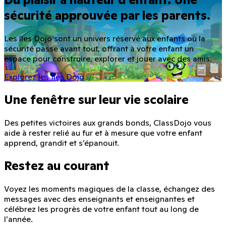
sécurité approuvée par les parents.
Les îles Dojo sont un univers réservé aux enfants où la
sécurité passe avant tout, offrant à votre enfant un
espace pour construire, explorer et jouer avec des amis.
Explorez les Îles Dojo
Une fenêtre sur leur vie scolaire
Des petites victoires aux grands bonds, ClassDojo vous
aide à rester relié au fur et à mesure que votre enfant
apprend, grandit et s’épanouit.
Restez au courant
Voyez les moments magiques de la classe, échangez des
messages avec des enseignants et enseignantes et
célébrez les progrès de votre enfant tout au long de
l’année.