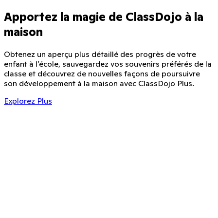
Apportez la magie de ClassDojo à la
maison
Obtenez un aperçu plus détaillé des progrès de votre
enfant à l’école, sauvegardez vos souvenirs préférés de la
classe et découvrez de nouvelles façons de poursuivre
int History
son développement à la maison avec ClassDojo Plus.
Explorez Plus
Working hard
Jan 3 by Mrs. Thompson
Helping others
Jan 6 by Mrs. Thompson