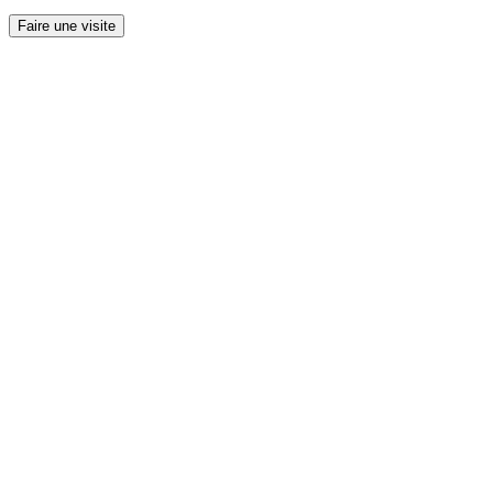
Faire une visite
Kids had a blast!